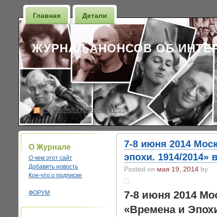
Главная
Детали
ЖУРНАЛ АНОНСОВ ОБ ИНТЕ
RSS
записей
|
Comments RSS
7-8 июня 2014 Мос
О Журнале
эпохи. 1914/2014»
О чем этот сайт
Добавить новость
Posted on
мая 19, 2014
by
Кое-что о подписке
7-8 июня 2014 М
ФОРУМ
«Времена и Эпохи