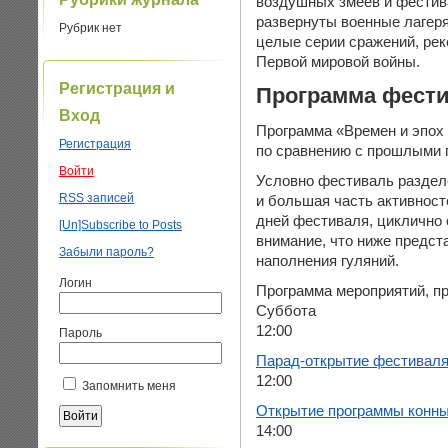
воздушных змеев и фестив
развернуты военные лагеря
Рубрик нет
целые серии сражений, ре
Первой мировой войны.
Регистрация и
Программа фест
Вход
Программа «Времен и эпох 
Регистрация
по сравнению с прошлыми 
Войти
Условно фестиваль разделе
RSS
записей
и большая часть активност
дней фестиваля, циклично 
[Un]Subscribe to Posts
внимание, что ниже предс
Забыли пароль?
наполнения гуляний.
Логин
Программа мероприятий, пр
Суббота
12:00
Пароль
Парад-открытие фестивал
12:00
Запомнить меня
Открытие программы конны
14:00