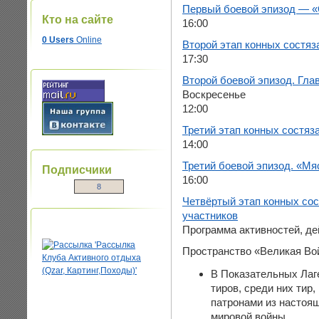
Первый боевой эпизод — 
Кто на сайте
16:00
0 Users
Online
Второй этап конных состяз
17:30
Второй боевой эпизод. Гла
Воскресенье
12:00
Третий этап конных состяз
14:00
Третий боевой эпизод. «М
Подписчики
16:00
8
Четвёртый этап конных сос
участников
Программа активностей, д
Пространство «Великая Во
В Показательных Лаг
тиров, среди них тир
патронами из настоя
мировой войны.