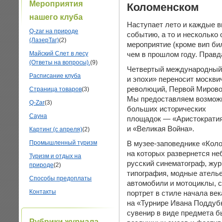
Мероприятия
Коломенском
нашего клуба
Наступает лето и каждые 
Q-zar на природе
событию, а то и несколько
(ЛазерТаг)
(2)
мероприятие (кроме вип б
Майский Слет в лесу
чем в прошлом году. Правда
(Ответы на вопросы).
(9)
Четвертый международный
Расписание клуба
и эпохи» переносит москвич
революций, Первой Мирово
Страница товаров
(3)
Мы предоставляем возможн
Q-Zar
(3)
больших исторических
Сауна
площадок — «Аристократия
и «Великая Война».
Картинг (с апреля)
(2)
Промышленный туризм
В музее-заповеднике «Коло
на которых развернется не
Туризм и отдых на
русский синематограф, жу
природе
(2)
типография, модные атель
Способы предоплаты
автомобили и мотоциклы, 
Контакты
портрет в стиле начала ве
на «Турнире Ивана Поддубн
сувенир в виде предмета б
Рубрики журнала