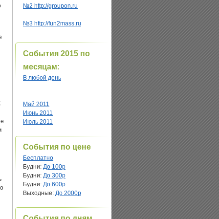
о
№2 http://groupon.ru
№3 http://fun2mass.ru
е
События 2015 по
месяцам:
В любой день
С
Май 2011
Июнь 2011
те
Июль 2011
м
События по цене
Бесплатно
Будни:
До 100р
Будни:
До 300р
ь
Будни:
До 600р
до
Выходные:
До 2000р
События по дням