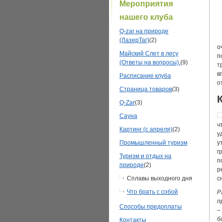
Мероприятия
нашего клуба
Q-zar на природе
(ЛазерТаг)
(2)
о
Майский Слет в лесу
п
(Ответы на вопросы).
(9)
т
в
Расписание клуба
о
Страница товаров
(3)
Q-Zar
(3)
Сауна
ч
Картинг (с апреля)
(2)
у
Промышленный туризм
у
г
Туризм и отдых на
п
природе
(2)
р
Сплавы выходного дня
с
Что брать с собой
Р
п
Способы предоплаты
–
б
Контакты