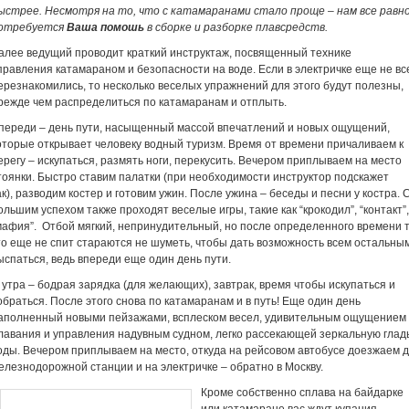
ыстрее. Несмотря на то, что с катамаранами стало проще – нам все равн
отребуется
Ваша помошь
в сборке и разборке плавсредств.
алее ведущий проводит краткий инструктаж, посвященный технике
правления катамараном и безопасности на воде. Если в электричке еще не вс
ерезнакомились, то несколько веселых упражнений для этого будут полезны,
режде чем распределиться по катамаранам и отплыть.
переди – день пути, насыщенный массой впечатлений и новых ощущений,
оторые открывает человеку водный туризм. Время от времени причаливаем к
ерегу – искупаться, размять ноги, перекусить. Вечером приплываем на место
тоянки. Быстро ставим палатки (при необходимости инструктор подскажет
ак), разводим костер и готовим ужин. После ужина – беседы и песни у костра. 
ольшим успехом также проходят веселые игры, такие как “крокодил”, “контакт”,
мафия”. Отбой мягкий, непринудительный, но после определенного времени 
то еще не спит стараются не шуметь, чтобы дать возможность всем остальны
ыспаться, ведь впереди еще один день пути.
 утра – бодрая зарядка (для желающих), завтрак, время чтобы искупаться и
обраться. После этого снова по катамаранам и в путь! Еще один день
аполненный новыми пейзажами, всплеском весел, удивительным ощущением
лавания и управления надувным судном, легко рассекающей зеркальную глад
оды. Вечером приплываем на место, откуда на рейсовом автобусе доезжаем 
елезнодорожной станции и на электричке – обратно в Москву.
Кроме собственно сплава на байдарке