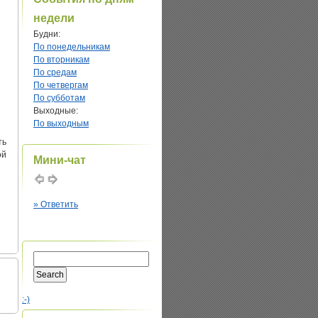
недели
Будни:
По понедельникам
По вторникам
По средам
По четвергам
По субботам
Выходные:
По выходным
ть
ой
Мини-чат
» Ответить
:-)