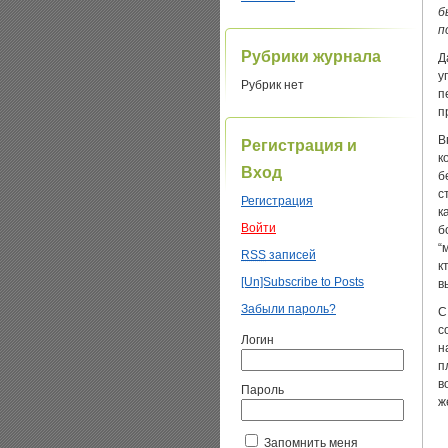
б
п
Рубрики журнала
Д
у
Рубрик нет
п
п
В
Регистрация и
к
Вход
б
с
Регистрация
к
Войти
б
“
RSS
записей
к
[Un]Subscribe to Posts
в
Забыли пароль?
С
с
Логин
н
п
в
Пароль
ж
Запомнить меня