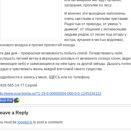
или катамаране вас ждут купания,
загорания, прогулки по лесу.
И конечно эти выходные наполнены
очень светлыми и теплыми чувствами.
Радостью от природы, от ужина “с
дымком”, от общения с интересными
людьми рядом, от песен под гитару у
костра, купания в чистых водоемах,
основого воздуха и прочих прелестей похода .
ти два дня – прекрасная возможность побыть собой. Почувствовать себя,
ослушать летний ветер в верхушках розовых от вечернего солнца сосен, виде
емнеющее небо и зажигающиеся на нём одну за другой звёзды. Дышать полн
рудью и чувствовать жизнь каждой клеточкой своего существа…
одробности и запись у меня, ЗДЕСЬ или по телефону
-926-565-14-77 Сергей
ttp://www.qzar.borda.ru/?1-19-0-00000004-000-0-0-1245334122
eave a Reply
ou must be
logged in
to post a comment.