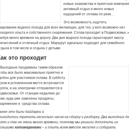
новые знакомства и приятная компания
активный отдых и много новых
ощущений от сплава по реке…
Это возможность ощутить
чарование водного похода для всех желающих, для тех, у кого возможно нет
оходного опыта и собственного снаряжения. Сплав проходит в Подмосковье, 
ребуя много времени на дорогу. Два дня водного похода гарантируют массу
печатлений и отличный отдых. Маршрут идеально подходит для семейного
тдыха в том числе и отдыха с детьми.
Как это проходит
Выходные продуманы таким образом
тобы все было максимально приятно и
добно для участников сплава. В субботу
тром в условленном месте встречается
руппа, и на электричке отправляется в
одмосковье. От станции недалеко до
еки, куда уже завезены продукты,
наряжение и средства сплава.
анее это были байдарки и
риходилось тратить несколько часов на сборку и разборку. Два выходных д
 это и так не очень много времени, поэтому мы решили дополнить их
ольшими
катамаранами
– и плыть всем вместе веселее и собирать