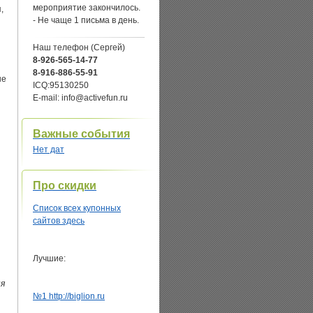
мероприятие закончилось.
,
- Не чаще 1 письма в день.
Наш телефон (Сергей)
8-926-565-14-77
8-916-886-55-91
не
ICQ:95130250
E-mail: info@activefun.ru
Важные события
Нет дат
Про скидки
Список всех купонных
сайтов здесь
Лучшие:
ня
№1 http://biglion.ru