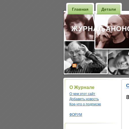
Главная
Детали
ЖУРНАЛ АНОН
RSS
записей
|
Comments RSS
С
О Журнале
О чем этот сайт
Добавить новость
Кое-что о подписке
ФОРУМ