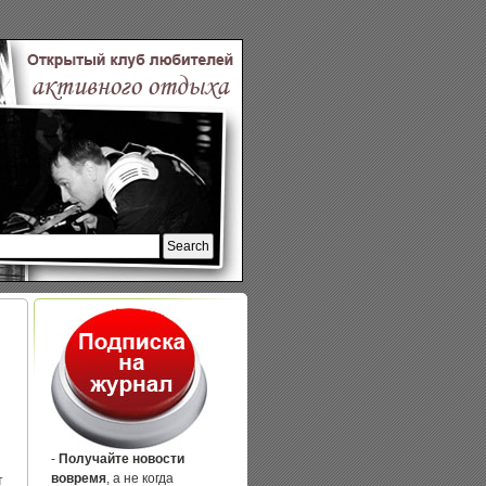
-
Получайте новости
вовремя
, а не когда
т