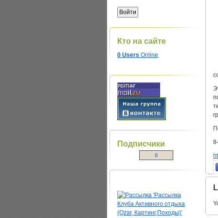
Кто на сайте
0 Users
Online
с
Э
п
т
г
П
8
Подписчики
8
h
L
Y