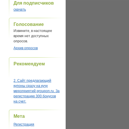
Для подписчиков
скачать
Голосование
Извините, в настоящее
время нет доступных
опросов.
Архив опросов
Рекомендуем
2. Сайт предлагающий
купоны сразу на кучу
мероприятий groupon.ru. За
регистрацию 300 бонусов
на счет.
Мета
Регистрация